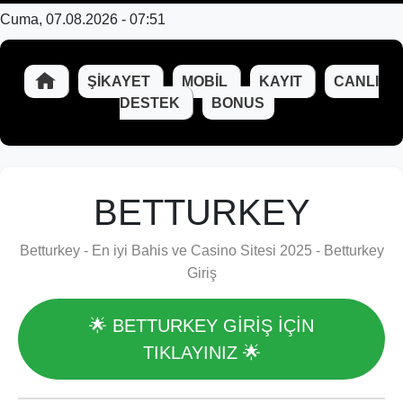
Cuma, 07.08.2026 - 07:51
ŞIKAYET
MOBIL
KAYIT
CANLI
DESTEK
BONUS
BETTURKEY
Betturkey - En iyi Bahis ve Casino Sitesi 2025 - Betturkey
Giriş
🌟 BETTURKEY GİRİŞ İÇİN
TIKLAYINIZ 🌟