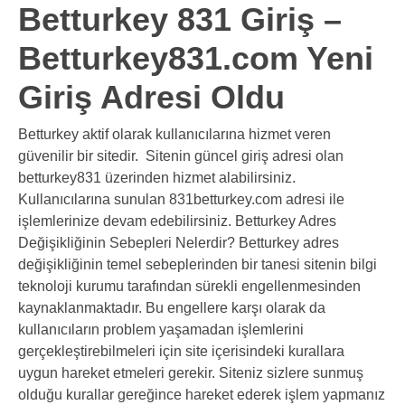
Betturkey 831 Giriş –
Betturkey831.com Yeni
Giriş Adresi Oldu
Betturkey aktif olarak kullanıcılarına hizmet veren
güvenilir bir sitedir. Sitenin güncel giriş adresi olan
betturkey831 üzerinden hizmet alabilirsiniz.
Kullanıcılarına sunulan 831betturkey.com adresi ile
işlemlerinize devam edebilirsiniz. Betturkey Adres
Değişikliğinin Sebepleri Nelerdir? Betturkey adres
değişikliğinin temel sebeplerinden bir tanesi sitenin bilgi
teknoloji kurumu tarafından sürekli engellenmesinden
kaynaklanmaktadır. Bu engellere karşı olarak da
kullanıcıların problem yaşamadan işlemlerini
gerçekleştirebilmeleri için site içerisindeki kurallara
uygun hareket etmeleri gerekir. Siteniz sizlere sunmuş
olduğu kurallar gereğince hareket ederek işlem yapmanız